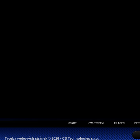
START
CW-SYSTEM
FRAGEN
BES
Tvorba webových stránek
© 2026 - CS Technologies s.r.o.