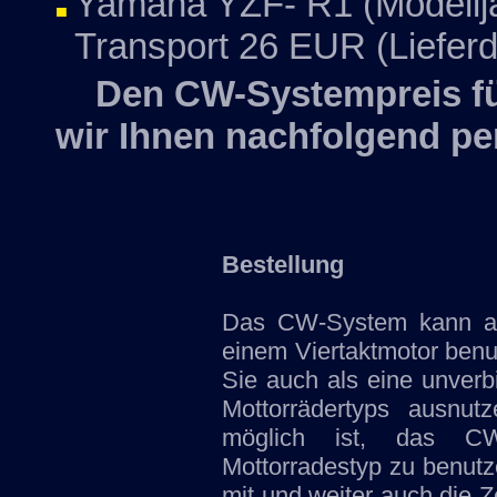
Yamaha YZF- R1 (Modellja
Transport 26 EUR (Lieferd
Den CW-Systempreis für
wir Ihnen nachfolgend per
Bestellung
Das CW-System kann auf
einem Viertaktmotor ben
Sie auch als eine unverb
Mottorrädertyps ausnut
möglich ist, das CW
Mottorradestyp zu benutze
mit und weiter auch die Z