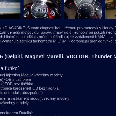
ku DIAG4BIKE. S touto diagnostikou určenou pro motocykly Harley D
mčeného motocyklu, úpravu mapy řídící jednotky při použití neorigin
ch blinkrů nebo udělat změnu počítadla ujeté vzdálenosti KM/MIL. U
výměnu číselníku tachometru MIL/KM. Podrobnější přehled funkcí d
 (Delphi, Magneti Marelli, VDO IGN, Thunder 
 a funkcí
Fuel Injection Module)všechny modely
e)FOB s tlačítkem
e)FOB bez tlačítka
ronika karosérie)FOB bez tlačítka
ídicí modul zabezpečení)
koměr a instrument modul)všechny modely
)všechny modely
onektorem Datalink