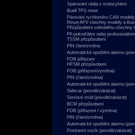
Spárování rádia s motocyklem
Buell TPS reset
Párování rychloměru CAN modely
Reset AFV všechny modely a Bue
Přizpůsobení volnoběhu všechny m
Při pokročilém nebo profesionální
TSSM přizpůsobení
PIN čtení/změna
Automatické spuštění alarmu (povo
FOB přiřezení
HFSM přizpůsobení
FOB (přiřazení/výměna)
PIN (čtení/změna)
Automatické spuštění alarmu (povo
Sidecar (povolit/zakázat)
Servisní mód (povolit/zakázat)
BCM přizpůsobení
FOB (přiřazení / výměna)
PIN (čtení/změna)
Automatické spuštění alarmu (povo
Postranní vozík (povolit/zakázat)