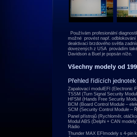
Používám profesionální diagnosti
možné provést např. odblokování za
deaktivaci brzdového světla zadní
dovezených z USA provádím také 
Davidson a Buel je popsán níže.
Všechny modely od 1995
Přehled řídících jednotek
Zapalovací modulEFI (Electronic 
TSSM (Turn Signal Security Modul
HFSM (Hands Free Security Modul
BCM (Board Control Module – elekt
SCM (Security Control Module – Ř
Panel přístrojů (Rychloměr, otáč
Modul ABS (Delphi + CAN modely
Rádio
Thunder MAX EFImodely s 4-pin k