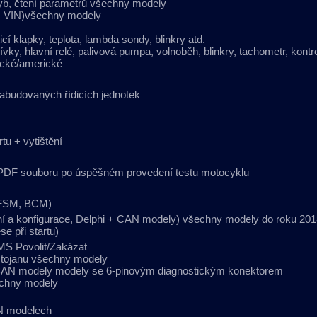
yb, čtení parametrů všechny modely
ílu, VIN)všechny modely
icí klapky, teplota, lambda sondy, blinkry atd.
vky, hlavní relé, palivová pumpa, volnoběh, blinkry, tachometr, kontro
ické/americké
zabudovaných řídicích jednotek
tu + vytištění
do PDF souboru po úspěšném provedení testu motocyklu
HFSM, BCM)
í a konfigurace, Delphi + CAN modely) všechny modely do roku 201
e při startu)
MS Povolit/Zakázat
stojanu všechny modely
e CAN modely modely se 6-pinovým diagnostickým konektorem
echny modely
AN modelech