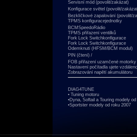
Servisní mód (povolit/zakázat)
Konfigurace světel (povolit/zakáza
Bezklíčkové zapalování (povolit/z
TPMS konfiguracejednotky
BCMSpeedoRádio
TPMS přiřazení ventilků
Fork Lock Switchkonfigurace
Fork Lock Switchkonfigurace
Odemknutí (HFSM/BCM modul)
PIN (čtení) /
FOB přiřazení uzamčené motorky
Nastavení počítadla ujete vzdálen
Zobrazování napětí akumulátoru
DIAG4TUNE
• Tuning motoru
•Dyna, Softail a Touring modely od
•Sportster modely od roku 2007