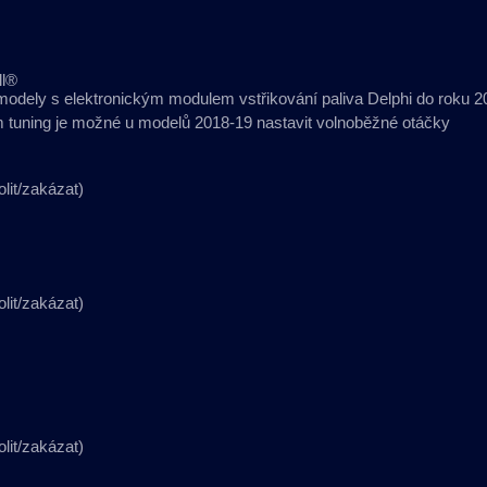
ll®
odely s elektronickým modulem vstřikování paliva Delphi do roku 2
m tuning je možné u modelů 2018-19 nastavit volnoběžné otáčky
lit/zakázat)
lit/zakázat)
lit/zakázat)