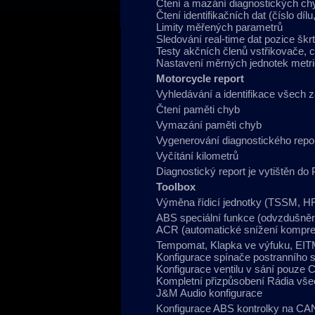
Čtení a mazání diagnostických ch
Čtení identifikačních dat (číslo d
Limity měřených parametrů
Sledování real-time dat pozice škrt
Testy akčních členů vstřikovače, cí
Nastavení měrných jednotek metr
Motorcycle report
Vyhledávání a identifikace všech 
Čtení paměti chyb
Vymazání paměti chyb
Vygenerování diagnostického repor
Vyčítání kilometrů
Diagnostický report je vytištěn 
Toolbox
Výměna řídicí jednotky (TSSM, 
ABS speciální funkce (odvzdušněn
ACR (automatické snížení kompres
Tempomat, Klapka ve výfuku, EIT
Konfigurace spínače postranního 
Konfigurace ventilu v sání pouz
Kompletní přizpůsobení Rádia vš
J&M Audio konfigurace
Konfigurace ABS kontrolky na C