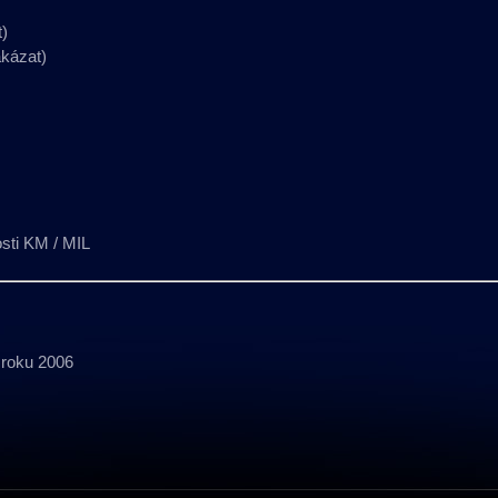
t)
akázat)
osti KM / MIL
 roku 2006