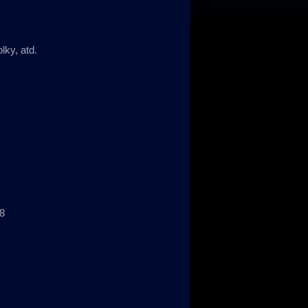
lky, atd.
8