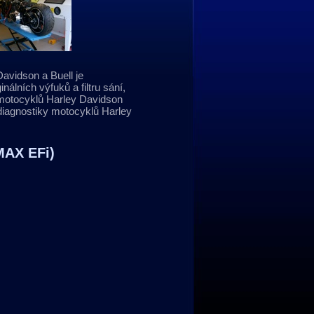
avidson a Buell je
álních výfuků a filtru sání,
 motocyklů Harley Davidson
iagnostiky motocyklů Harley
MAX EFi)